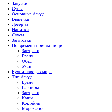
Закуски
Супы
Основные блюда
Выпечка
Десерты
Напитки
Соусы
Заготовки
По времени приёма пищи
Завтраки
Бранч
Обед
Ужин
Кухни народов мира
Тип блюда
Бранч
Гарниры
Завтраки
Каши
Коктейли
Мороженое