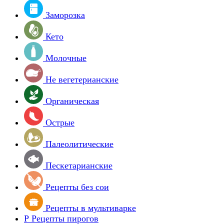
Заморозка
Кето
Молочные
Не вегетерианские
Органическая
Острые
Палеолитические
Пескетарианские
Рецепты без сои
Рецепты в мультиварке
Р
Рецепты пирогов