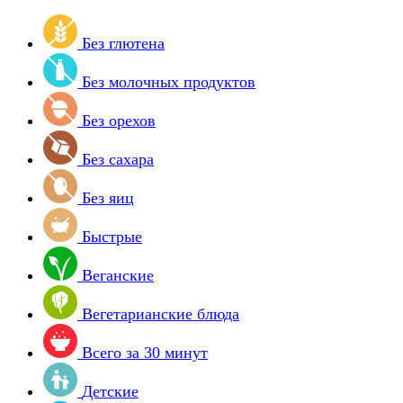
Без глютена
Без молочных продуктов
Без орехов
Без сахара
Без яиц
Быстрые
Веганские
Вегетарианские блюда
Всего за 30 минут
Детские