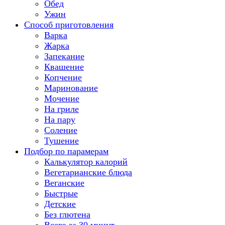
Обед
Ужин
Способ приготовления
Варка
Жарка
Запекание
Квашение
Копчение
Маринование
Мочение
На гриле
На пару
Соление
Тушение
Подбор по парамерам
Калькулятор калорий
Вегетарианские блюда
Веганские
Быстрые
Детские
Без глютена