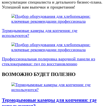
консультации специалиста и детального бизнес-плана.
Успешной вам выпечки и процветания!
Навигация
по
Термодымовые камеры для копчения: где
записям
используются?
Профессиональная полировка варочной панели из
стеклокерамики: гид по восстановлению
ВОЗМОЖНО БУДЕТ ПОЛЕЗНО
Термодымовые камеры для копчения: где