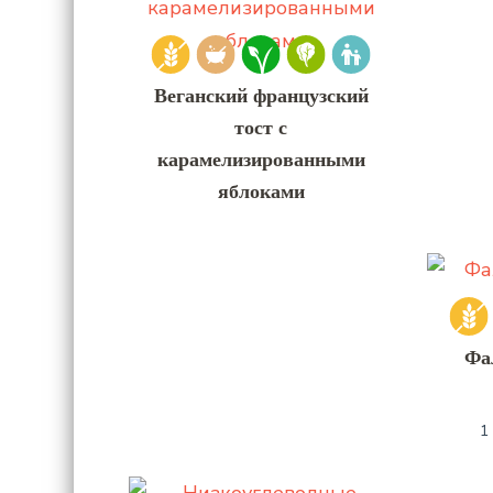
Веганский французский
тост с
карамелизированными
яблоками
Фа
1