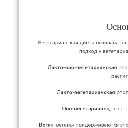
Осно
Вегетарианская диета основана на
подход к вегетари
Лакто-ово-вегетарианская
: эт
расти
Лакто-вегетарианская
: эт
Ово-вегетарианец
: этот
Веган
: веганы придерживаются стр