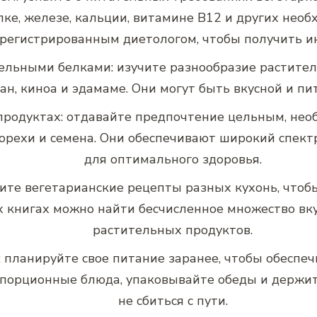
лке, железе, кальции, витамине B12 и других нео
арегистрированным диетологом, чтобы получить 
ельными белками: изучите разнообразие раститель
тан, киноа и эдамаме. Они могут быть вкусной и п
продуктах: отдавайте предпочтение цельным, нео
 орехи и семена. Они обеспечивают широкий спек
для оптимального здоровья.
ите вегетарианские рецепты разных кухонь, чтобы
 книгах можно найти бесчисленное множество вк
растительных продуктов.
: планируйте свое питание заранее, чтобы обеспе
 порционные блюда, упаковывайте обеды и держит
не сбиться с пути.