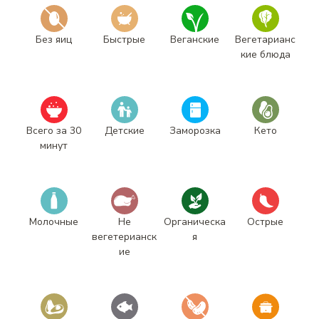
Без яиц
Быстрые
Веганские
Вегетарианс
кие блюда
Всего за 30
Детские
Заморозка
Кето
минут
Молочные
Не
Органическа
Острые
вегетерианск
я
ие