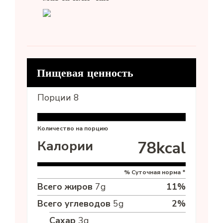
Пищевая ценность
Порции
8
Количество на порцию
Калории
78
kcal
% Суточная норма *
Всего жиров
7
g
11
%
Всего углеводов
5
g
2
%
Сахар
3
g