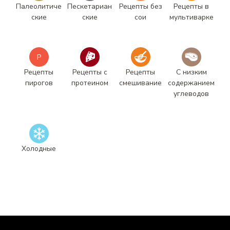
Палеолитиче
Пескетариан
Рецепты без
Рецепты в
ские
ские
сои
мультиварке
Р
Рецепты
Рецепты с
Рецепты
С низким
пирогов
протеином
смешивание
содержанием
углеводов
Холодные