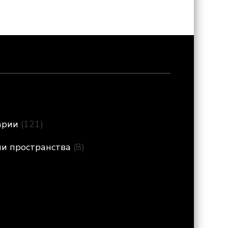
арии
(121)
ии пространства
(8)