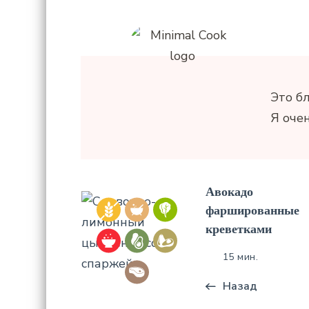
Это б
Я оче
Авокадо
фаршированные
креветками
15 мин.
Назад