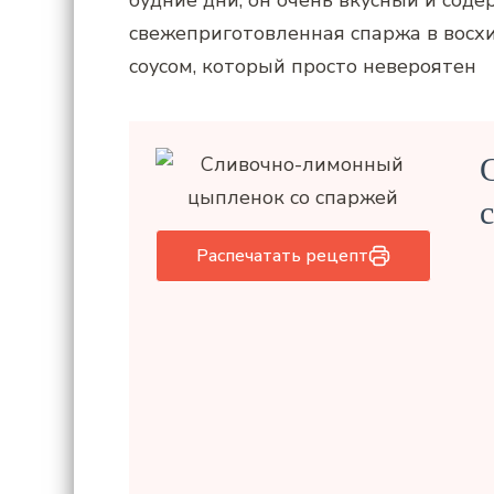
будние дни, он очень вкусный и соде
свежеприготовленная спаржа в вос
соусом, который просто невероятен
Распечатать рецепт