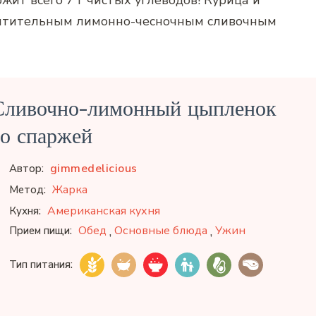
ржит всего 7 г чистых углеводов! Курица и
хитительным лимонно-чесночным сливочным
Сливочно-лимонный цыпленок
со спаржей
gimmedelicious
Автор:
Жарка
Метод:
Американская кухня
Кухня:
,
,
Обед
Основные блюда
Ужин
Прием пищи:
Тип питания: