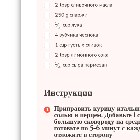
2
tbsp
сливочного масла
250
g
спаржи
1
⁄
cup
лука
2
4
зубчика чеснока
1
cup
густых сливок
2
tbsp
лимонного сока
1
⁄
cup
сыра пармезан
4
Инструкции
Приправить курицу итальян
солью и перцем. Добавьте 1
большую сковороду на средн
готовьте по 5-6 минут с ка
отложите в сторону