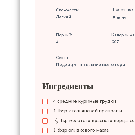
Время под
Сложность:
Легкий
5 mins
Порций:
Калории на 
4
607
Сезон:
Подходит в течение всего года
Ингредиенты
4
средние куриные грудки
1
tbsp
итальянской приправы
1
⁄
tsp
молотого красного перца, со
2
1
tbsp
оливкового масла