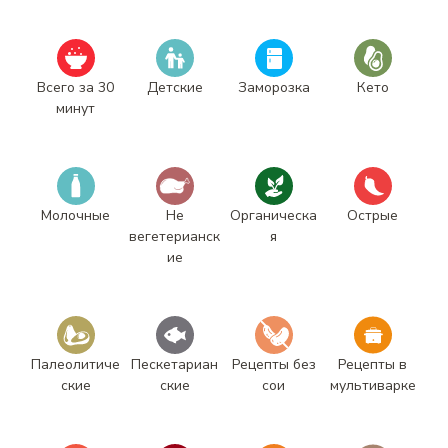
Всего за 30
Детские
Заморозка
Кето
минут
Молочные
Не
Органическа
Острые
вегетерианск
я
ие
Палеолитиче
Пескетариан
Рецепты без
Рецепты в
ские
ские
сои
мультиварке