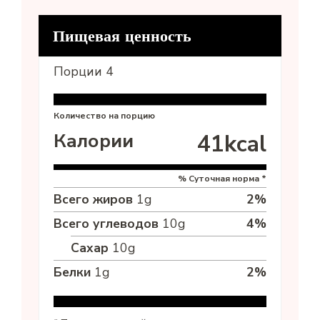
Пищевая ценность
Порции
4
Количество на порцию
Калории
41
kcal
% Суточная норма *
Всего жиров
1
g
2
%
Всего углеводов
10
g
4
%
Сахар
10
g
Белки
1
g
2
%