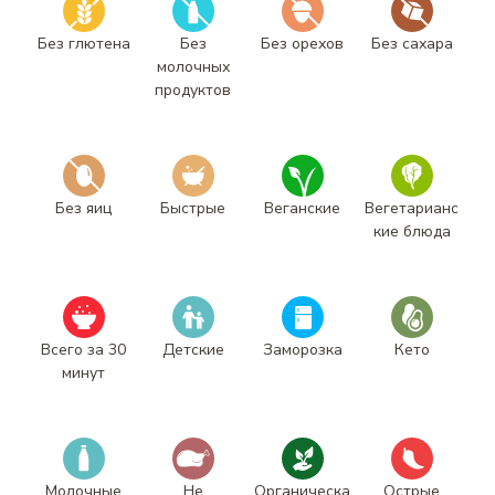
Без глютена
Без
Без орехов
Без сахара
молочных
продуктов
Без яиц
Быстрые
Веганские
Вегетарианс
кие блюда
Всего за 30
Детские
Заморозка
Кето
минут
Молочные
Не
Органическа
Острые