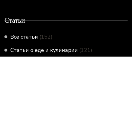
Статьи
Все статьи
(152)
Статьи о еде и кулинарии
(121)
Статьи по организации пространства
(8)
Статьи по уборке
(38)
© Авторское право 2026
Minimalcook
. Все права