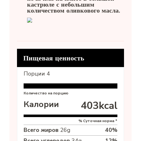
кастрюле с небольшим
количеством оливкового масла.
Пищевая ценность
Порции
4
Количество на порцию
Калории
403
kcal
% Суточная норма *
Всего жиров
26
g
40
%
Всего углеводов
34
g
12
%