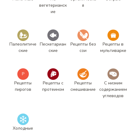
вегетерианск
я
ие
Палеолитиче
Пескетариан
Рецепты без
Рецепты в
ские
ские
сои
мультиварке
Р
Рецепты
Рецепты с
Рецепты
С низким
пирогов
протеином
смешивание
содержанием
углеводов
Холодные