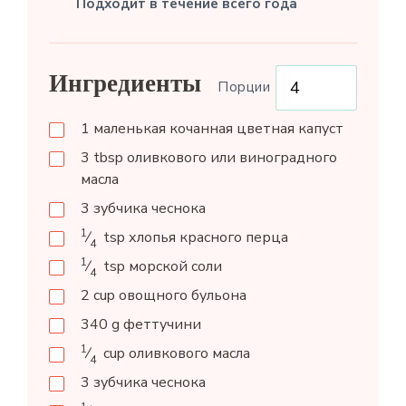
Подходит в течение всего года
Ингредиенты
Порции
1
маленькая кочанная цветная капуст
3
tbsp
оливкового или виноградного
масла
3
зубчика чеснока
1
⁄
tsp
хлопья красного перца
4
1
⁄
tsp
морской соли
4
2
cup
овощного бульона
340
g
феттучини
1
⁄
cup
оливкового масла
4
3
зубчика чеснока