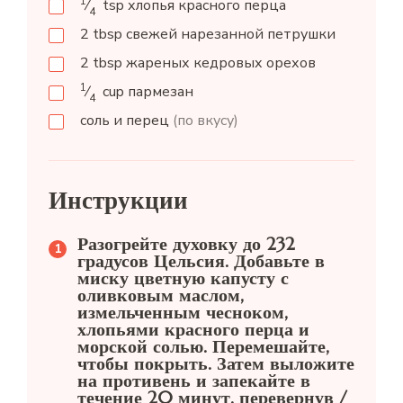
1
⁄
tsp
хлопья красного перца
4
2
tbsp
свежей нарезанной петрушки
2
tbsp
жареных кедровых орехов
1
⁄
cup
пармезан
4
соль и перец
(по вкусу)
Инструкции
Разогрейте духовку до 232
градусов Цельсия. Добавьте в
миску цветную капусту с
оливковым маслом,
измельченным чесноком,
хлопьями красного перца и
морской солью. Перемешайте,
чтобы покрыть. Затем выложите
на противень и запекайте в
течение 20 минут, перевернув /