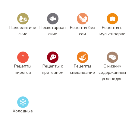
Палеолитиче
Пескетариан
Рецепты без
Рецепты в
ские
ские
сои
мультиварке
Р
Рецепты
Рецепты с
Рецепты
С низким
пирогов
протеином
смешивание
содержанием
углеводов
Холодные